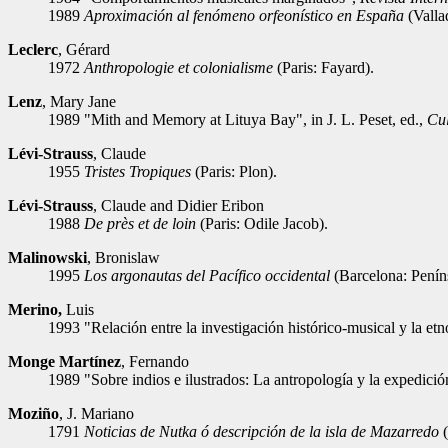
1989
Aproximación al fenómeno orfeonístico en España
(Valla
Leclerc
, Gérard
1972
Anthropologie et colonialisme
(Paris: Fayard).
Lenz
, Mary Jane
1989 "Mith and Memory at Lituya Bay", in J. L. Peset, ed.,
Cul
Lévi-Strauss
, Claude
1955
Tristes Tropiques
(Paris: Plon).
Lévi-Strauss
, Claude and Didier Eribon
1988
De près et de loin
(Paris: Odile Jacob).
Malinowski
, Bronislaw
1995
Los argonautas del Pacífico occidental
(Barcelona: Peníns
Merino,
Luis
1993 "Relación entre la investigación histórico-musical y la et
Monge Martínez
, Fernando
1989 "Sobre indios e ilustrados: La antropología y la expedició
Moziño
, J. Mariano
1791
Noticias de Nutka ó descripción de la isla de Mazarredo