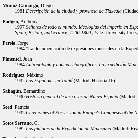
Muñoz Camargo
, Diego
1981
Descripción de la ciudad y provincia de Tlaxcala
(Ciudad
Padgen
, Anthony
1997
Señores de todo el mundo. Ideologías del imperio en Espa
Spain, Britain, and France, 1500-1800
, Yale: University Press
Persia,
Jorge
1984 "La documentación de expresiones musicales en la Exped
Pimentel
, Juan
1984
Antropología y noticias etnográficas
,
La expedición Mala
Rodríguez
, Máximo
1992
Los Españoles en Tahití
(Madrid: Historia 16).
Sahagún
, Bernardino
1990
Historia general de las cosas de Nueva España
(Madrid: 
Seed
, Patricia
1995
Ceremonies of Possession in Europe's Conquests of the
Sotos Serrano
, C.
1982
Los pintores de la Expedición de Malaspina
(Madrid: Rea