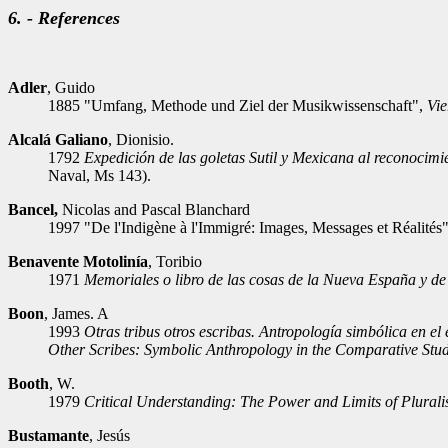
6. - References
Adler
, Guido
1885 "Umfang, Methode und Ziel der Musikwissenschaft",
Vie
Alcalá Galiano
, Dionisio.
1792
Expedición de las goletas Sutil y Mexicana al reconocim
Naval, Ms 143).
Bancel,
Nicolas and Pascal Blanchard
1997 "De l'Indigène à l'Immigré: Images, Messages et Réalités
Benavente Motolinía
, Toribio
1971
Memoriales o libro de las cosas de la Nueva España y de l
Boon
, James. A
1993
Otras tribus otros escribas. Antropología simbólica en el e
Other Scribes: Symbolic Anthropology in the Comparative Study 
Booth
, W.
1979
Critical Understanding: The Power and Limits of Plural
Bustamante
, Jesús