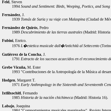
Feld
, Steven
1994
Sound and Sentiment: Birds, Weeping, Poetics, and Song 
Fernández
, J.
1939
Tomás de Suria y su viaje con Malaspina
(Ciudad de Méx
Fernández de Quirós
, Pedro
1989
Descubrimiento de las tierras australes
(Madrid: Historia
Fubini
, Enrico.
1976
L�estetica musicale dall�Antichità al Settecento
(Torin
Gutiérrez de la Concha
, J.
1791
Extracto de los sucesos acaecidos en el reconocimiento d
Grebe Vicuña,
M. Ester
1993 "Contribuciones de la Antropología de la Música al desar
Hodgen
, Margaret T.
1971
Early Anthropology in the Sixteenth and Seventeenth Cen
Ixtlilxochitl
, Fernando
1985
Historia de la nación chichimeca
(Madrid: Historia 16).
Labajo
, Joaquina
1984 "Comportamientos musicales marginados",
Revista Inter