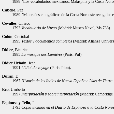
1989 "Los vocabularios mexicanos, Malaspina y la Costa Noroest
Cabello
, Paz
1989 "Materiales etnográficos de la Costa Noroeste recogidos en 
Cevallos
, Ciriaco
1793
Vocabulario de Vavao
(Madrid: Museo Naval, Ms.738).
Colón
, Cristóbal
1995
Textos y documentos completos
(Madrid: Alianza Univers
Didier
, Béatrice
1985
La musique des Lumières
(Paris: Puf).
Didier Urbain
, Jean
1991
L'idiot du voyage
(Paris: Plon).
Durán
, D.
1967
Historia de las Indias de Nueva España e Islas de Tierra
Eco
, Umberto
1997
Interpretación y sobreinterpretación
(Madrid: Cambridge U
Espinosa y Tello
, J.
1793
Copia incluida en el Diario de Espinosa a la Costa Noro