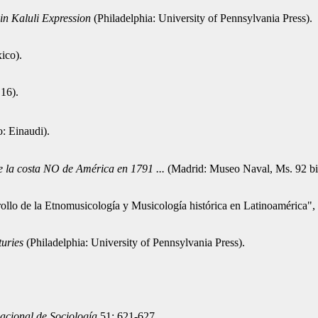
in Kaluli Expression
(Philadelphia: University of Pennsylvania Press).
ico).
 16).
o: Einaudi).
e la costa NO de América en 1791 ...
(Madrid: Museo Naval, Ms. 92 bi
rollo de la Etnomusicología y Musicología histórica en Latinoamérica",
turies
(Philadelphia: University of Pennsylvania Press).
nacional de Sociología
51: 621-627.