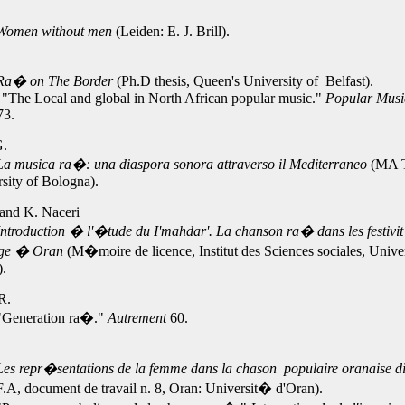
Women without men
(Leiden: E. J. Brill).
.
Ra� on The Border
(Ph.D thesis, Queen's University of Belfast).
"The Local and global in North African popular music."
Popular Mus
73.
G.
La musica ra�: una diaspora sonora attraverso il Mediterraneo
(MA T
sity of Bologna).
.and K. Naceri
Introduction � l'�tude du I'mahdar'. La chanson ra� dans les festiv
ge � Oran
(M�moire de licence, Institut des Sciences sociales, Univ
).
 R.
"Generation ra�."
Autrement
60.
Les repr�sentations de la femme dans la chason populaire oranaise d
.A, document de travail n. 8, Oran: Universit� d'Oran).