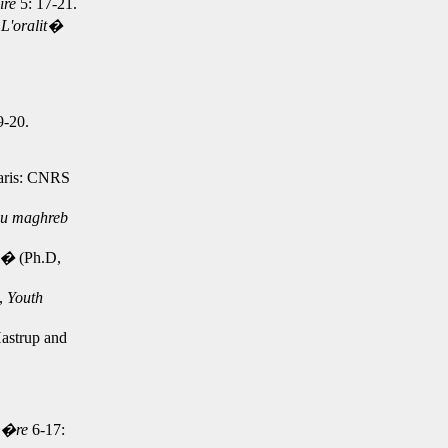
aire
5: 17-21.
"
L'oralit�
9-20.
aris: CNRS
au maghreb
Ra�
(Ph.D,
),
Youth
Hastrup and
.
rb�re
6-17: