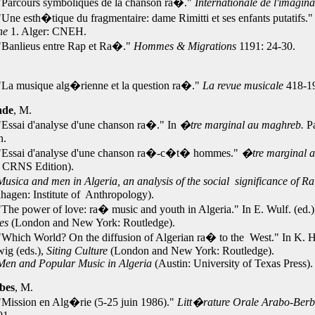
"Parcours symboliques de la chanson ra�."
Internationale de l'imagin
Une esth�tique du fragmentaire: dame Rimitti et ses enfants putatifs.
ne
1. Alger: CNEH.
"Banlieus entre Rap et Ra�."
Hommes & Migrations
1191: 24-30.
.
"La musique alg�rienne et la question ra�."
La revue musicale
418-1
ade
, M.
Essai d'analyse d'une chanson ra�." In
�tre marginal au maghreb.
P
n.
"Essai d'analyse d'une chanson ra�-c�t� hommes."
�tre marginal 
: CRNS Edition).
Musica and men in Algeria, an analysis of the social significance of 
agen: Institute of Anthropology).
The power of love: ra� music and youth in Algeria." In E. Wulf. (ed.
es
(London and New York: Routledge).
Which World? On the diffusion of Algerian ra� to the West." In K. 
ig (eds.),
Siting Culture
(London and New York: Routledge).
Men and Popular Music in Algeria
(Austin: University of Texas Press)
ibes
, M.
Mission en Alg�rie (5-25 juin 1986)."
Litt�rature Orale Arabo-Be