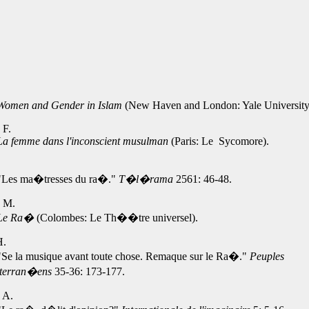
omen and Gender in Islam
(New Haven and London: Yale University 
, F.
La femme dans l'inconscient musulman
(Paris: Le Sycomore).
"Les ma�tresses du ra�."
T�l�rama
2561: 46-48.
, M.
Le Ra�
(Colombes: Le Th��tre universel).
H.
Se la musique avant toute chose. Remaque sur le Ra�."
Peuples
terran�ens
35-36: 173-177.
, A.