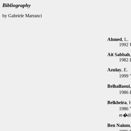
Bibliography
by Gabriele Marranci
Ahmed
, L.
1992
W
Ait Sabbah
1982
Azulay
, E.
1999 
Belhalfaoui
1986
Belkheira
, 
1986 "
m�di
Ben Naium