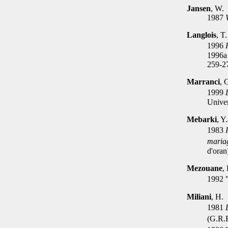
Jansen
, W.
1987
Langlois
, T
1996
1996a 
259-2
Marranci
, 
1999
Univer
Mebarki
, Y
1983
maria
d'oran
Mezouane
,
1992 
Miliani
, H.
1981
(G.R.F