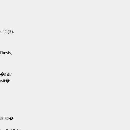
ic
15(3):
hesis,
it�s du
ersit�
ite ra�
.