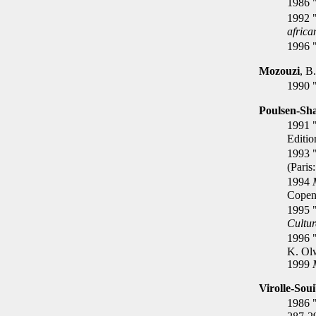
1986 
1992 "
africa
1996 
Mozouzi
, B
1990 
Poulsen-Sh
1991 "
Editio
1993 
(Paris
1994
Copenh
1995 "
Cultur
1996 "
K. Olw
1999
Virolle-Sou
1986 "