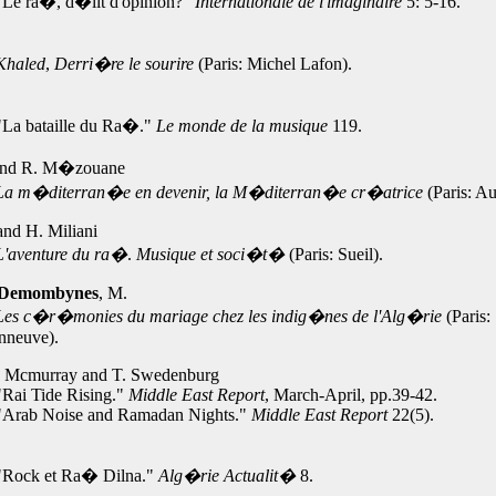
"Le ra�, d�lit d'opinion?"
Internationale de l'imaginaire
5: 5-16.
Khaled
,
Derri�re le sourire
(Paris: Michel Lafon).
"La bataille du Ra�."
Le monde de la musique
119.
and R. M�zouane
La m�diterran�e en devenir, la M�diterran�e cr�atrice
(Paris: Au
 and H. Miliani
L'aventure du ra�
.
Musique et soci�t�
(Paris: Sueil).
-Demombynes
, M.
Les c�r�monies du mariage chez les indig�nes de l'Alg�rie
(Paris:
nneuve).
D. Mcmurray and T. Swedenburg
Rai Tide Rising."
Middle East Report
, March-April, pp.39-42.
"Arab Noise and Ramadan Nights."
Middle East Report
22(5).
"Rock et Ra� Dilna."
Alg�rie Actualit�
8.