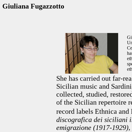
Giuliana Fugazzotto
Gi
Un
Ce
ha
et
sp
et
She has carried out far-rea
Sicilian music and Sardini
collected, studied, restore
of the Sicilian repertoire 
record labels Ethnica an
discografica dei siciliani 
emigrazione (1917-1929), T