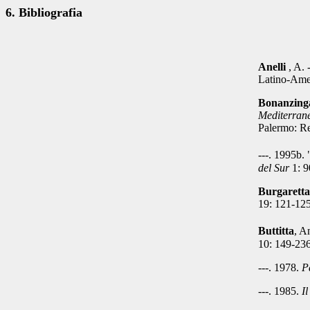
6. Bibliografia
Anelli
, A.
Latino-Amer
Bonanzing
Mediterrane
Palermo: Re
---.
1
995b.
del Sur
1: 9
Burgaretta
19: 121-125
Buttitta
, A
10: 149-23
---. 1978.
P
---. 1985.
Il