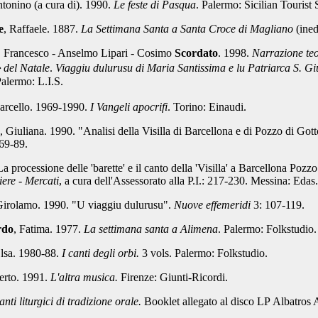
ntonino (a cura di). 1990.
Le feste di Pasqua
. Palermo: Sicilian Tourist 
e
, Raffaele. 1887.
La Settimana Santa a Santa Croce di Magliano
(ined
, Francesco - Anselmo Lipari - Cosimo
Scordato
. 1
998.
Narrazione te
� del Natale
.
Viaggiu dulurusu di Maria Santissima e lu Patriarca S. Gi
alermo: L.I.S.
arcello.
1
969-1990.
I Vangeli apocrifi
. Torino:
Einaudi.
, Giuliana. 1990.
"Analisi della Visilla di Barcellona e di Pozzo di Got
69-89.
a processione delle 'barette' e il canto della 'Visilla' a Barcellona Pozz
iere - Mercati
, a cura dell'Assessorato alla P.I.: 217-230. Messina: Edas.
Girolamo. 1990.
"U viaggiu dulurusu".
Nuove effemeridi
3: 107-119.
rdo
, Fatima. 1977.
La settimana santa a Alimena
. Palermo: Folkstudio
lsa. 1
980-88.
I canti degli orbi.
3 vols. Palermo: Folkstudio.
erto. 1991.
L'altra musica.
Firenze: Giunti-Ricordi.
nti liturgici di tradizione orale
.
Booklet allegato al disco LP
Albatros