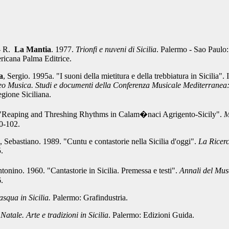
 - R.
La Mantia
.
1977.
Trionfi e nuveni di Sicilia
. Palermo - Sao Paulo: 
icana Palma Editrice.
a
, Sergio. 1
99
5a. "I suoni della mietitura e della trebbiatura in Sicilia".
o Musica. Studi e documenti della Conferenza Musicale Mediterranea
gione Siciliana.
"Reaping and Threshing Rhythms in Calam�naci Agrigento-Sicily".
M
0-102.
, Sebastiano. 1989. "Cuntu e contastorie nella Sicilia d'oggi".
La Ricerc
.
ntonino. 1
960. "Cantastorie in Sicilia. Premessa e testi".
Annali del Mu
6.
asqua in Sicilia.
Palermo: Grafindustria.
 Natale. Arte e tradizioni in Sicilia
. Palermo: Edizioni Guida.