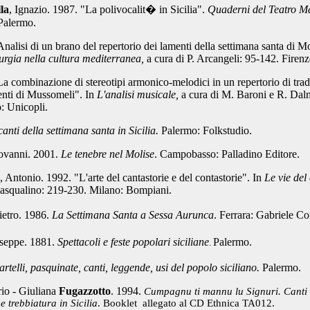
la
, Ignazio. 1987.
"La polivocalit� in Sicilia".
Quaderni del Teatro M
 Palermo.
nalisi di un brano del repertorio dei lamenti della settimana santa di 
turgia nella cultura mediterranea,
a cura di P. Arcangeli: 95-142. Firen
a combinazione di stereotipi armonico-melodici in un repertorio di tra
menti di Mussomeli". In
L'analisi musicale,
a cura di M. Baroni e R. Dal
: Unicopli.
canti della settimana santa in Sicilia.
Palermo: Folkstudio.
iovanni. 2001.
Le tenebre nel Molise
. Campobasso: Palladino Editore.
, Antonio. 1992.
"L'arte del cantastorie e del contastorie". In
Le vie del 
Pasqualino: 219-230. Milano: Bompiani.
Pietro. 1986.
La Settimana Santa a Sessa Aurunca
. Ferrara: Gabriele Co
useppe. 1881.
Spettacoli e feste popolari siciliane
Palermo.
.
artelli, pasquinate, canti, leggende, usi del popolo siciliano.
Palermo.
io - Giuliana
Fugazzotto
. 1994.
Cumpagnu ti mannu lu Signuri. Canti 
 e trebbiatura in Sicilia
. Booklet allegato al CD Ethnica TA012.