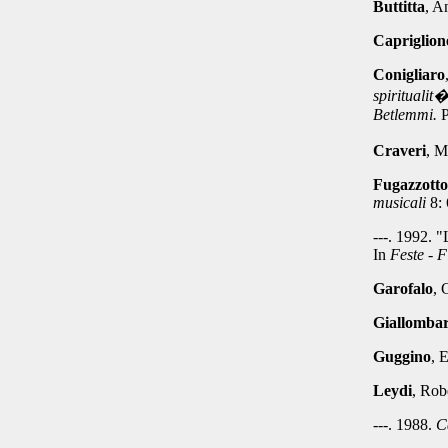
Buttitta
, A
Capriglion
Conigliaro
spiritualit
Betlemmi.
P
Craveri
, M
Fugazzotto
musicali
8: 
---. 1992.
"L
In
Feste - F
Garofalo
, 
Giallomba
Guggino
, E
Leydi
, Rob
---. 1988.
Ca