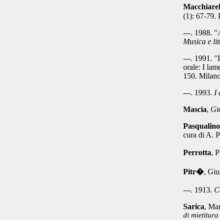
Macchiarel
(1): 67-79.
---.
1988. "A
Musica e li
---.
1991. "L
orale: I la
150. Milano
---.
1993.
I 
Mascia
, G
Pasqualino
cura di A. 
Perrotta
, 
Pitr�
, Gi
---. 1913.
C
Sarica
, Mar
di mietitura