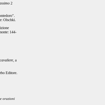
assimo
2
Montedoro".
ze: Olschki.
dizione
monte: 144-
cavaliere,
a
rbo Editore.
e orazioni