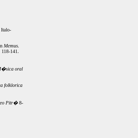
Italo-
 In
Memus.
:
118-141.
�sica oral
a folklorica
seo Pitr�
8-