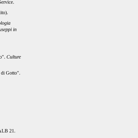
Service.
ito).
ologia
useppi in
to".
Culture
o di Gotto".
.
 ALB
21.