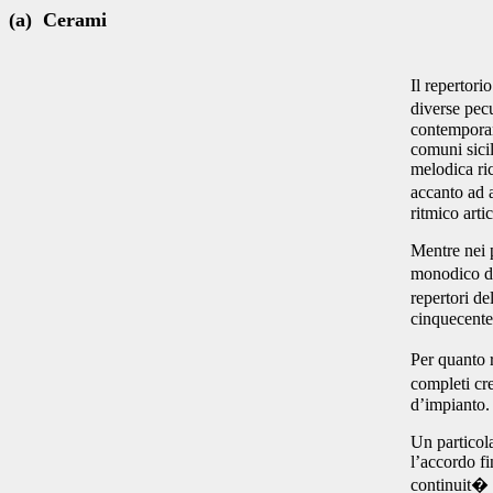
(a) Cerami
Il repertori
diverse pecu
contemporane
comuni sicil
melodica ri
accanto ad 
ritmico arti
Mentre nei 
monodico de
repertori de
cinquecente
Per quanto r
completi cr
d’impianto.
Un particol
l’accordo fi
continuit� 