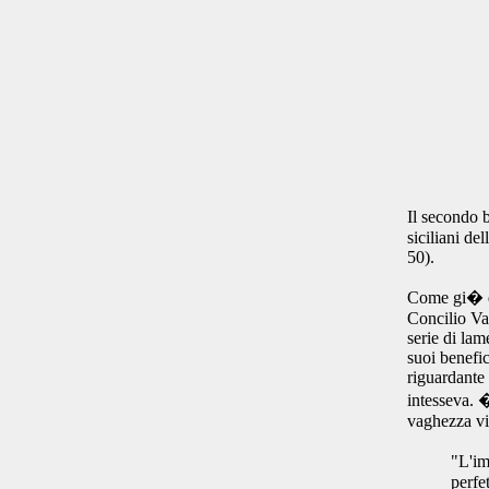
Il secondo
siciliani de
50).
Come gi� de
Concilio Vat
serie di lam
suoi benefic
riguardante 
intesseva. 
vaghezza vis
"L'im
perfe