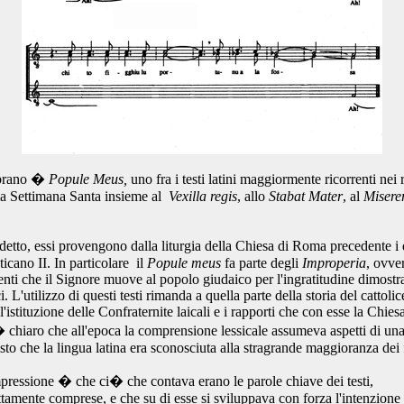
 brano �
Popule Meus,
uno
fra i testi latini maggiormente ricorrenti nei 
lla Settimana Santa insieme al
Vexilla regis
, allo
Stabat Mater
, al
Misere
tto, essi provengono dalla liturgia della Chiesa di Roma precedente i 
icano II. In particolare il
Popule meus
fa parte degli
Improperia
, ovve
enti che il Signore muove al popolo giudaico per l'ingratitudine dimostra
i. L'utilizzo di questi testi rimanda a quella parte della storia del cattoli
l'istituzione delle Confraternite laicali e i rapporti che con esse la Chie
� chiaro che all'epoca la comprensione lessicale assumeva aspetti di una
to che la lingua latina era sconosciuta alla stragrande maggioranza dei 
pressione � che ci� che contava erano le parole chiave dei testi,
ttamente comprese, e che su di esse si sviluppava con forza l'intenzione