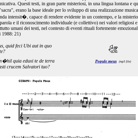
icativa. Questi testi, in gran parte misteriosi, in una lingua lontana e q
sacra", erano la base ideale per lo sviluppo di una realizzazione musica
nda intensit�, capace di rendere evidente in un contempo, e la misteri
 parola e il riconoscimento individuale (e collettivo) nei valori religiosi e
ttutto umani dei testi, nel contesto di eventi rituali fortemente emozional
 1988: 21)
, quid feci Ubi aut in quo
te?
�hil quia eduxi te de terra
Popule meus
(mp3 file)
asti crucem Salvatori tuo?