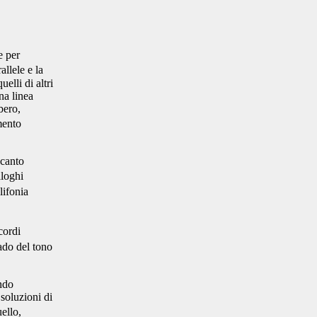
e per
allele e la
elli di altri
na linea
bero,
mento
 canto
loghi
lifonia
cordi
ado del tono
ndo
 soluzioni di
ello,