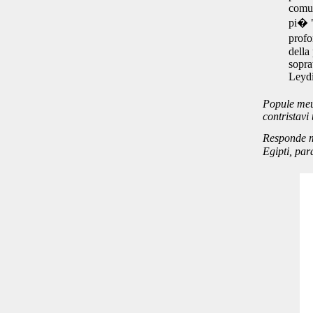
comun
pi� "
profo
della
sopra
Leydi
Popule meus
contristavi 
Responde m
Egipti, par