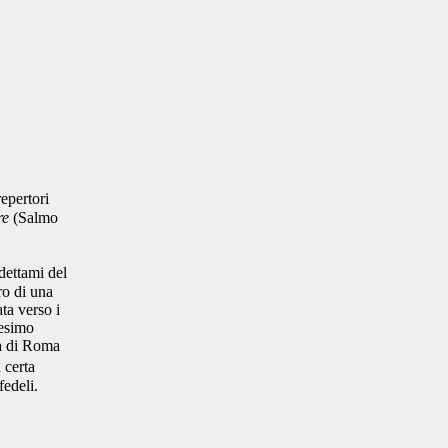
repertori
re
(Salmo
dettami del
ro di una
ta verso i
cesimo
sa di Roma
 certa
fedeli
.