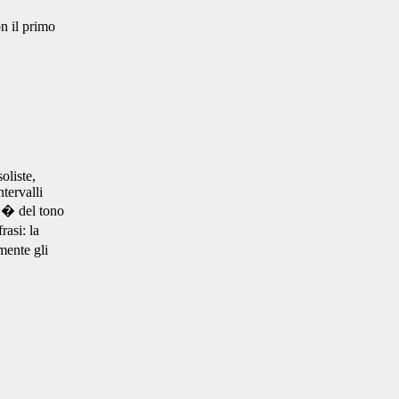
on il primo
oliste,
tervalli
 1� del tono
rasi: la
mente gli