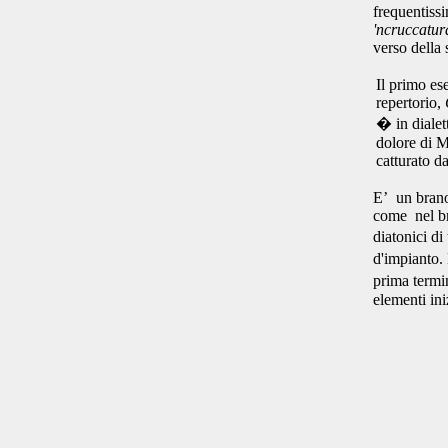
frequentissi
'ncruccatur
verso della 
Il primo es
repertorio,
� in dialett
dolore di Ma
catturato d
E’ un brano 
come nel br
diatonici d
d'impianto. 
prima termi
elementi ini