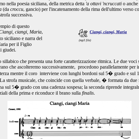
mo nella poesia siciliana, della metrica detta
'a ottavi 'ncruccati
o anche
a
(da
croccu
, gancio) per l'incatenamento della rima dell'ultimo verso c
strofa successiva.
empio di questo
Ciangi, ciangi, Maria
,
Ciangi, ciangi, Maria
o siciliano e narra del
(mp3 file)
ria per il Figlio
ai giudei.
sillabico che presenta una forte caratterizzazione ritmica.
Le due voci s
ano che ascolteremo successivamente, procedono parallelamente per in
i terza mentre il coro interviene con lunghi bordoni sul 5� grado e sul
La strofa musicale, che coincide con quella verbale, � formata da due f
na sul 5� grado con una cadenza sospesa; la seconda riprende integral
ziali della prima e riconduce il brano sulla
finalis
.