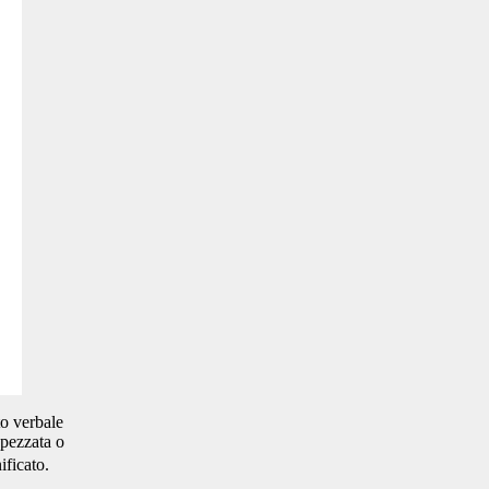
to verbale
 spezzata o
ificato.