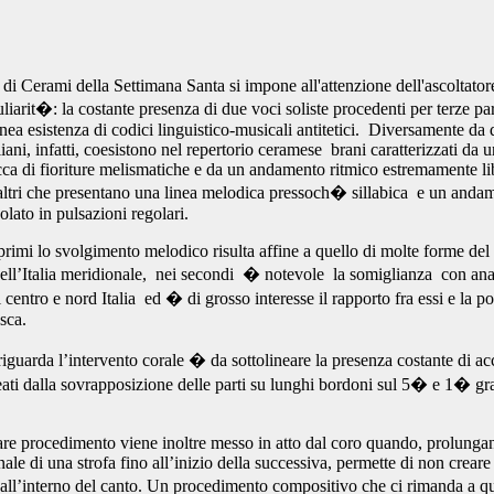
o di Cerami della Settimana Santa si impone all'attenzione dell'ascoltator
liarit�: la costante presenza di due voci soliste procedenti per terze par
a esistenza di codici linguistico-musicali antitetici. Diversamente da qu
iani, infatti, coesistono nel repertorio ceramese brani caratterizzati da u
cca di fioriture melismatiche e da un andamento ritmico estremamente li
altri che presentano una linea melodica pressoch� sillabica e un anda
colato in pulsazioni regolari.
primi lo svolgimento melodico risulta affine a quello di molte forme del
ll’Italia meridionale, nei secondi � notevole la somiglianza con ana
l centro e nord Italia ed � di grosso interesse il rapporto fra essi e la po
sca.
iguarda l’intervento corale � da sottolineare la presenza costante di ac
eati dalla sovrapposizione delle parti su lunghi bordoni sul 5� e 1� gr
are procedimento viene inoltre messo in atto dal coro quando, prolunga
nale di una strofa fino all’inizio della successiva, permette di non creare
all’interno del canto. Un procedimento compositivo che ci rimanda a qu