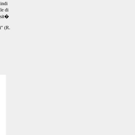
uindi
le di
osit�
i" (R.