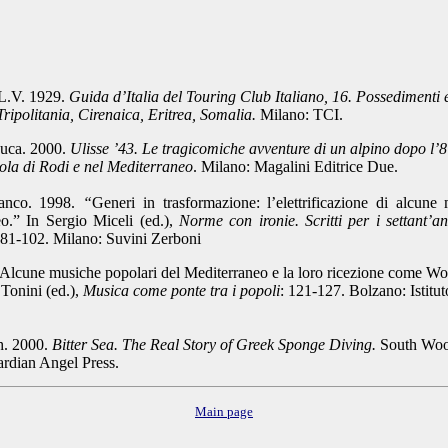
L.V. 1929.
Guida d’Italia del Touring Club Italiano, 16.
Possedimenti 
Tripolitania, Cirenaica, Eritrea, Somalia.
Milano: TCI.
Luca. 2000.
Ulisse ’43. Le tragicomiche avventure di un alpino dopo l’8
sola di Rodi e nel Mediterraneo
. Milano: Magalini Editrice Due.
ranco. 1998.
“
Generi in trasformazione: l’elettrificazione di alcune
o.” In Sergio Miceli (ed.),
Norme con ironie. Scritti per i settant’a
 81-102. Milano: Suvini Zerboni
 “Alcune musiche popolari del Mediterraneo e la loro ricezione come Wo
 Tonini (ed.),
Musica come ponte tra i popoli
: 121-127.
Bolzano: Istitu
th. 2000.
Bitter Sea. The Real Story of Greek Sponge Diving.
South Wo
ardian Angel Press.
Main page