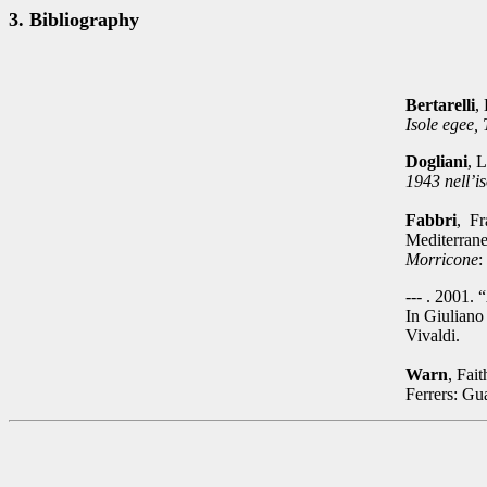
3. Bibliography
Bertarelli
,
Isole egee, 
Dogliani
, 
1943 nell’i
Fabbri
, F
Mediterrane
Morricone
:
--- . 2001.
In Giuliano
Vivaldi.
Warn
, Fai
Ferrers: Gu