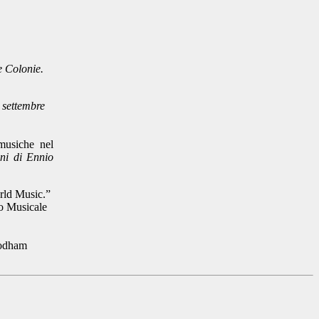
e Colonie.
 settembre
 musiche nel
nni di Ennio
rld Music.”
to Musicale
odham