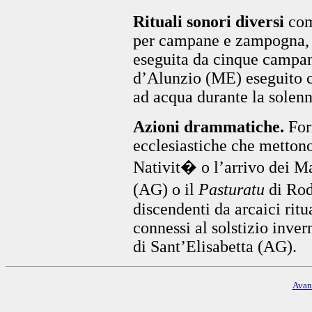
Rituali sonori diversi
com
per campane e zampogna,
eseguita da cinque campan
d’Alunzio (ME) eseguito c
ad acqua durante la solen
Azioni drammatiche.
Form
ecclesiastiche che mettono
Nativit� o l’arrivo dei M
(AG) o il
Pasturatu
di Rod
discendenti da arcaici ritu
connessi al solstizio inve
di Sant’Elisabetta (AG).
Avan