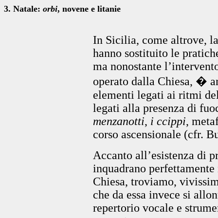
3. Natale:
orbi
, novene e litanie
In Sicilia, come altrove, la
hanno sostituito le pratich
ma nonostante l’intervent
operato dalla Chiesa, � an
elementi legati ai ritmi del
legati alla presenza di fuo
menzanotti
,
i ccippi
, metaf
corso ascensionale (cfr. Bu
Accanto all’esistenza di pr
inquadrano perfettamente n
Chiesa, troviamo, vivissim
che da essa invece si allon
repertorio vocale e strum