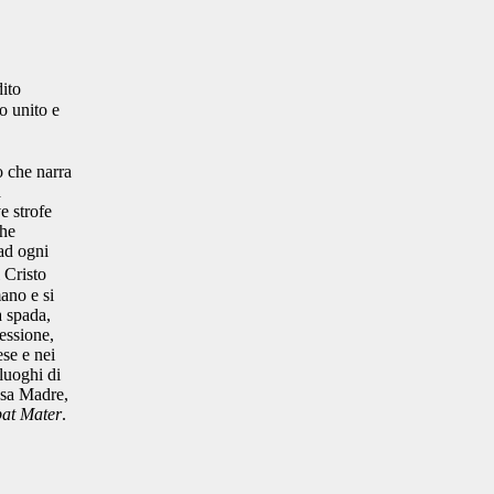
ito
o unito e
o che narra
a
e strofe
che
 ad ogni
 Cristo
mano e si
a spada,
essione,
ese e nei
luoghi di
iesa Madre,
bat Mater
.