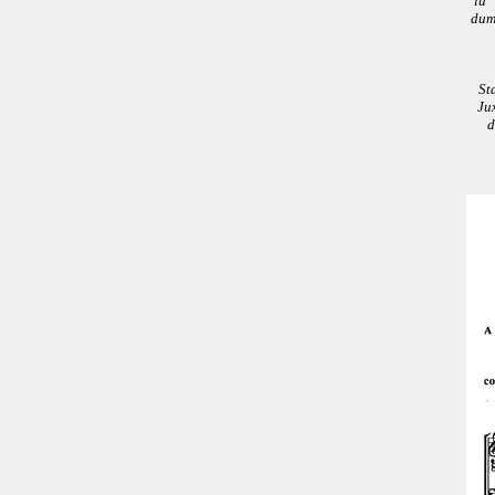
iu '
dum
St
Jux
d