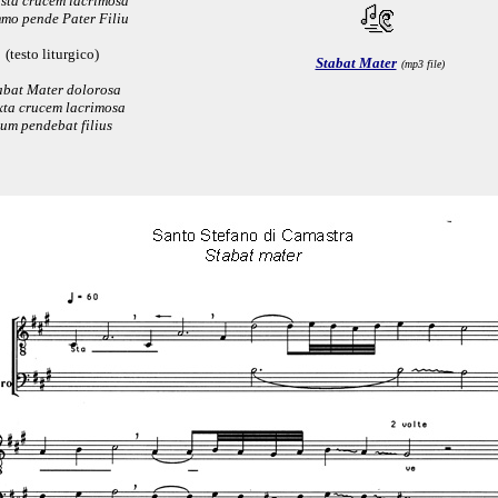
 sta crucem lacrimosa
mo pende Pater Filiu
(testo liturgico)
Stabat Mater
(mp3 file)
abat Mater dolorosa
ta crucem lacrimosa
um pendebat filius