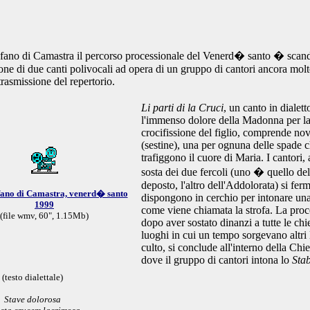
fano di Camastra il percorso processionale del Venerd� santo � scand
one di due canti polivocali ad opera di un gruppo di cantori ancora molt
 trasmissione del repertorio.
Li parti di la Cruci
, un canto in dialett
l'immenso dolore della Madonna per l
crocifissione del figlio, comprende nov
(sestine), una per ognuna delle spade 
trafiggono il cuore di Maria. I cantori,
sosta dei due fercoli (uno � quello del
deposto, l'altro dell'Addolorata) si fer
fano di Camastra, venerd� santo
dispongono in cerchio per intonare un
1999
come viene chiamata la strofa. La proc
(file wmv, 60", 1.15Mb)
dopo aver sostato dinanzi a tutte le chi
luoghi in cui un tempo sorgevano altri 
culto, si conclude all'interno della Ch
dove il gruppo di cantori intona lo
Sta
(testo dialettale)
Stave dolorosa