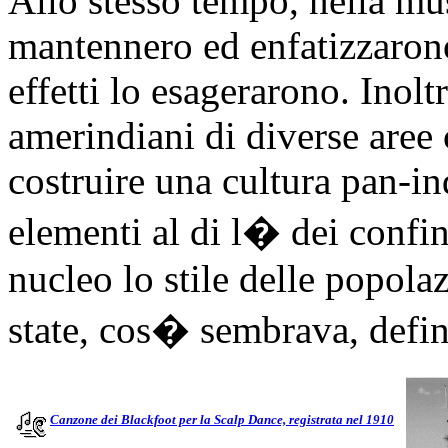
Allo stesso tempo, nella mus
mantennero ed enfatizzarono 
effetti lo esagerarono. Inol
amerindiani di diverse aree 
costruire una cultura pan-in
elementi al di l� dei confin
nucleo lo stile delle popola
state, cos� sembrava, defin
Canzone dei Blackfoot per la Scalp Dance, registrata nel 1910