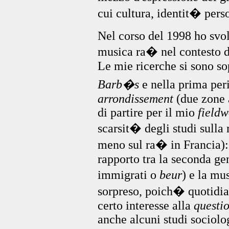
cui cultura, identit� pers
Nel corso del 1998 ho svol
musica ra� nel contesto d
Le mie ricerche si sono sop
Barb�s
e nella prima peri
arrondissement
(due zone 
di partire per il mio
field
scarsit� degli studi sulla
meno sul ra� in Francia): 
rapporto tra la seconda gen
immigrati o
beur
) e la mu
sorpreso, poich� quotidian
certo interesse alla
questi
anche alcuni studi sociol